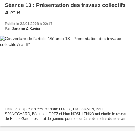
Séance 13 : Présentation des travaux collectifs
A et B
Publié le 23/01/2008 à 22:17
Par
Jérôme & Xavier
Entreprises présentées: Mariane LUCIDI, Pia LARSEN, Berit
SPANGGAARD, Béatrice LOPEZ et Irina NOSULENKO ont étudié le réseau
de Haltes Garderies haut de gamme pour les enfants de moins de trois ans
lancé par Cécile VIANO. Noémie RAMPA, Mathieu GATINEAU...