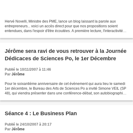
Hervé Novelli, Ministre des PME, lance un blog laissant la parole aux
entrepreneurs... voici un accès direct pour que nos propositions soient
entendues, dans l'espoir d'être écoutées. A première lecture, l'interactivité
est réelle et rapide... alors,...
Jérôme sera ravi de vous retrouver à la Journée
Dédicaces de Sciences Po, le 1er Décembre
Publié le 10/11/2007 à 11:46
Par
Jérôme
Pour le soixantième anniversaire de cet évènement qui aura lieu le samedi
1er décembre, le Bureau des Arts de Sciences Po a invité Simone VEIL (SP
48), qui viendra présenter dans une conférence-débat, son autobiographie à
paraître en novembre. De nombreux...
Séance 4 : Le Business Plan
Publié le 24/10/2007 à 20:17
Par
Jérôme