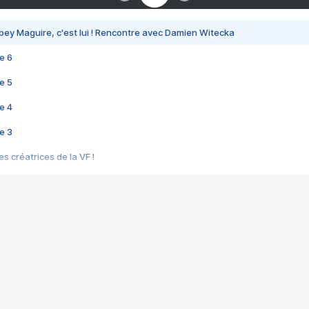
bey Maguire, c'est lui ! Rencontre avec Damien Witecka
e 6
e 5
e 4
e 3
s créatrices de la VF !
e 2
e 1
e Mektoub My Love arrive enfin ! Rencontre avec Shaïn Boumedine et Sal
i : après Toni en famille
elle réalise le bouleversant Dites lui que je l'aime
ais ! Rencontre autour de Vie privée de Rebecca Zlotowski